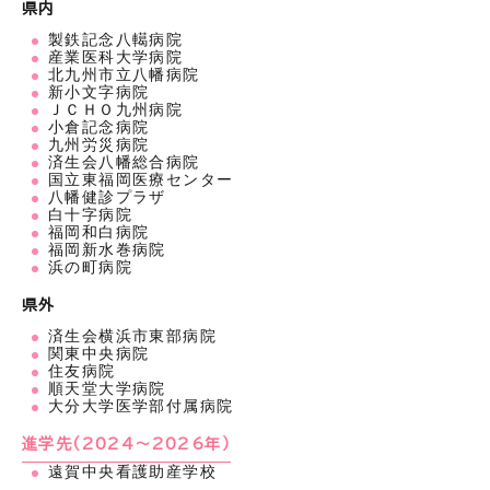
県内
製鉄記念八轕病院
産業医科大学病院
北九州市立八幡病院
新小文字病院
ＪＣＨＯ九州病院
小倉記念病院
九州労災病院
済生会八幡総合病院
国立東福岡医療センター
八幡健診プラザ
白十字病院
福岡和白病院
福岡新水巻病院
浜の町病院
県外
済生会横浜市東部病院
関東中央病院
住友病院
順天堂大学病院
大分大学医学部付属病院
進学先（2024～2026年）
遠賀中央看護助産学校