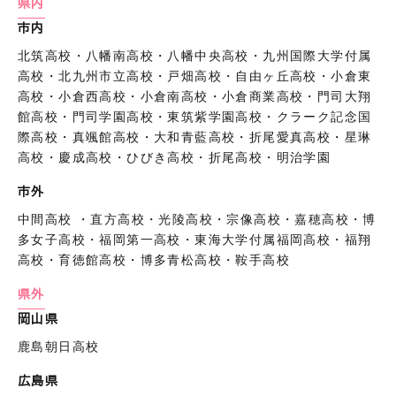
県内
市内
北筑高校・八幡南高校・八幡中央高校・九州国際大学付属
高校・北九州市立高校・戸畑高校・自由ヶ丘高校・小倉東
高校・小倉西高校・小倉南高校・小倉商業高校・門司大翔
館高校・門司学園高校・東筑紫学園高校・クラーク記念国
際高校・真颯館高校・大和青藍高校・折尾愛真高校・星琳
高校・慶成高校・ひびき高校・折尾高校・明治学園
市外
中間高校 ・直方高校・光陵高校・宗像高校・嘉穂高校・博
多女子高校・福岡第一高校・東海大学付属福岡高校・福翔
高校・育徳館高校・博多青松高校・鞍手高校
県外
岡山県
鹿島朝日高校
広島県